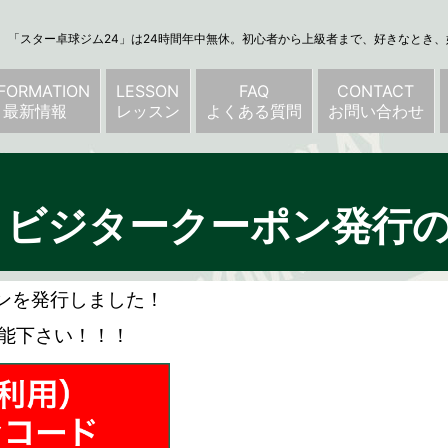
「スター卓球ジム24」は24時間年中無休。初心者から上級者まで、好きなとき
NFORMATION
LESSON
FAQ
CONTACT
最新情報
レッスン
よくある質問
お問い合わせ
！ビジタークーポン発行
ンを発行しました！
堪能下さい！！！