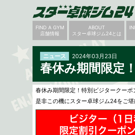
FIND A GYM
ABOUT
I
店舗情報
スター卓球ジム24とは
ニュース
2024年03月23日
春休み期間限定
春休み期間限定！特別ビジタークーポ
是非この機にスター卓球ジム24をご