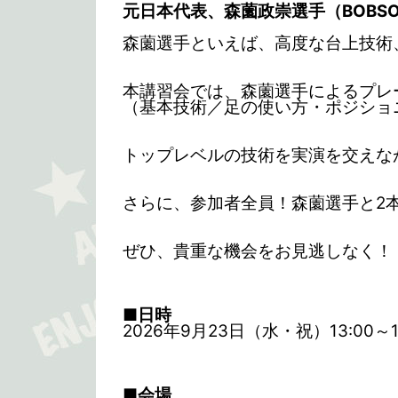
元日本代表、森薗政崇選手（BOBS
森薗選手といえば、高度な台上技術
本講習会では、森薗選手によるプレ
（基本技術／足の使い方・ポジショ
トップレベルの技術を実演を交えな
さらに、参加者全員！森薗選手と2本
ぜひ、貴重な機会をお見逃しなく！
■日時
2026年9月23日（水・祝）13:00～1
■会場