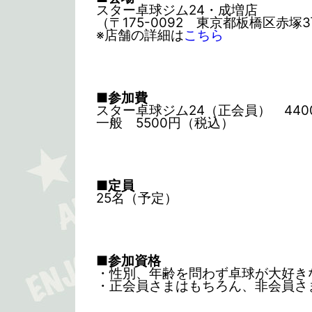
スター卓球ジム24・成増店
（〒175-0092 東京都板橋区赤塚
※店舗の詳細は
こちら
■参加費
スター卓球ジム24（正会員） 440
一般 5500円（税込）
■定員
25名（予定）
■参加資格
・性別、年齢を問わず卓球が大好き
・正会員さまはもちろん、非会員さ