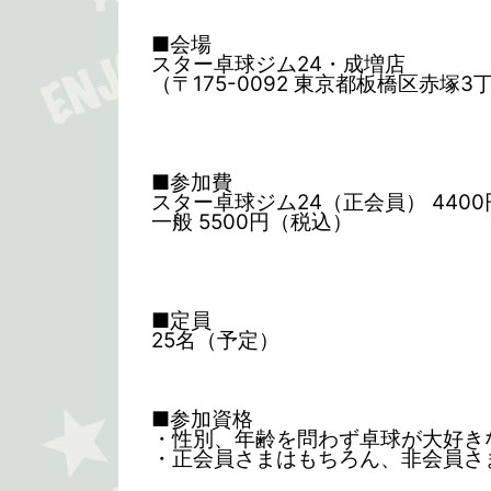
■会場
スター卓球ジム24・成増店
（〒175-0092 東京都板橋区赤塚3
■参加費
スター卓球ジム24（正会員） 440
一般 5500円（税込）
■定員
25名（予定）
■参加資格
・性別、年齢を問わず卓球が大好き
・正会員さまはもちろん、非会員さ