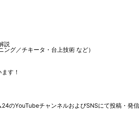
解説
ニング／チキータ・台上技術 など）
!
います！
24のYouTubeチャンネルおよびSNSにて投稿・