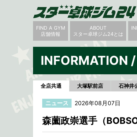
FIND A GYM
ABOUT
I
店舗情報
スター卓球ジム24とは
INFORMATION
全店共通
大塚駅前店
石神井
ニュース
2026年08月07日
森薗政崇選手（BOBS