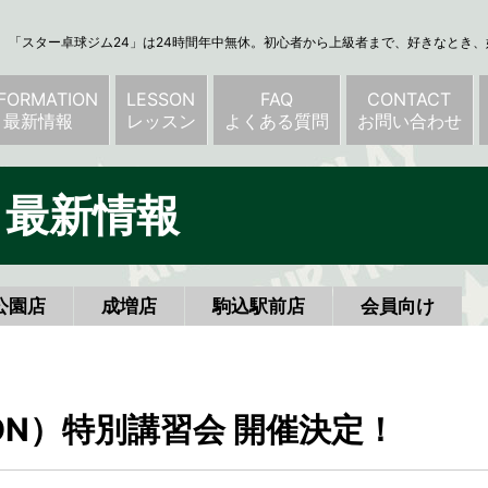
「スター卓球ジム24」は24時間年中無休。初心者から上級者まで、好きなとき
NFORMATION
LESSON
FAQ
CONTACT
最新情報
レッスン
よくある質問
お問い合わせ
 / 最新情報
公園店
成増店
駒込駅前店
会員向け
ON）特別講習会 開催決定！