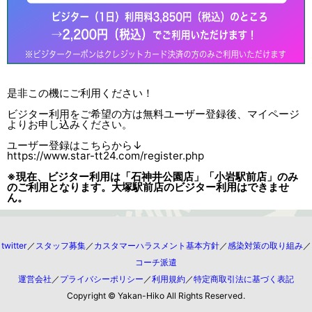
是非この機にご利用ください！
ビジター利用をご希望の方は無料ユーザー登録後、マイページ
よりお申し込みください。
ユーザー登録はこちらから↓
https://www.star-tt24.com/register.php
※現在、ビジター利用は「石神井公園店」「小岩駅前店」のみ
のご利用となります。大塚駅前店のビジター利用はできませ
ん。
twitter
／
スタッフ募集
／
カスタマーハラスメント基本方針
／
感染対策の取り組み
／
コーチ派遣
運営会社
／
プライバシーポリシー
／
利用規約
／
特定商取引法に基づく表記
Copyright © Yakan-Hiko All Rights Reserved.