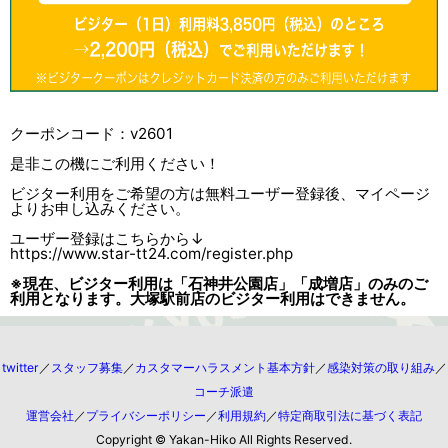
クーポンコード：v2601
是非この機にご利用ください！
ビジター利用をご希望の方は無料ユーザー登録後、マイページ
よりお申し込みください。
ユーザー登録はこちらから↓
https://www.star-tt24.com/register.php
※現在、ビジター利用は「石神井公園店」「成増店」のみのご
利用となります。大塚駅前店のビジター利用はできません。
twitter
／
スタッフ募集
／
カスタマーハラスメント基本方針
／
感染対策の取り組み
／
コーチ派遣
運営会社
／
プライバシーポリシー
／
利用規約
／
特定商取引法に基づく表記
Copyright © Yakan-Hiko All Rights Reserved.