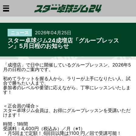
ニュース
2026年04月25日
スター卓球ジム24成増店「グループレッス
ン」5月日程のお知らせ
「成増店」で日中に開催しているグループレッスン、2026年5
月の日程のご案内です。
初めてラケットを握る人から、ラリーが上手になりたい人、試
合で勝ちたい人まで、
参加者のレベルや要望に応えながら、丁寧にレッスンいたしま
す！
＜正会員の場合＞
スター卓球ジム会員は、お得にグループレッスンを受講いただ
けます！
時間：1時間
受講料：4,400円（税込み）／月（※1）
・月5回まで定額！ 6回目以降は1100 円／回で受講可能！