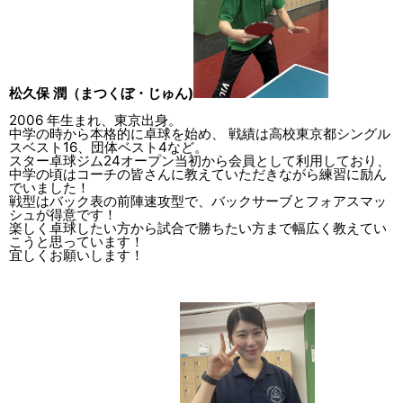
松久保 潤（まつくぼ・じゅん)
2006 年生まれ、東京出身。
中学の時から本格的に卓球を始め、 戦績は高校東京都シングル
スベスト16、団体ベスト4など。
スター卓球ジム24オープン当初から会員として利用しており、
中学の頃はコーチの皆さんに教えていただきながら練習に励ん
でいました！
戦型はバック表の前陣速攻型で、バックサーブとフォアスマッ
シュが得意です！
楽しく卓球したい方から試合で勝ちたい方まで幅広く教えてい
こうと思っています！
宜しくお願いします！