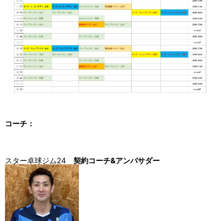
コーチ：
スター卓球ジム24
契約コーチ&アンバサダー