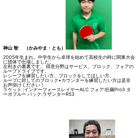
神山 智 （かみやま・とも）
2005年生まれ。中学生から卓球を始めて高校生の時に関東大会
に団体で出場しました。
左利きの裏裏です。 得意分野はサービス、ブロック、フォアの
ループドライブです。
レシーブを練習したい方、ブロックをしてほしい方、
ループに対してのブロック•カウンターを練習したい方は是非
お声掛けください！
ラケット :インナーフォースレイヤーALC フォア:狂飆Pro3 タ
ーボブルー バック:ラザンターR53