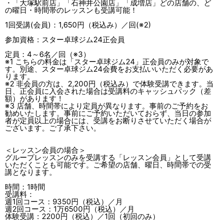
・「大塚駅前店」「石神井公園店」「成増店」どの店舗の、ど
の曜日・時間帯のレッスンも受講可能！
1回受講(会員)：1,650円（税込み）／回(※2)
参加資格：スター卓球ジム24正会員
定員：4～6名／回（※3）
※1 こちらの料金は「スター卓球ジム24」正会員のみが対象で
す。別途、スター卓球ジム24会費をお支払いいただく必要があ
ります。
※2 非会員の方は、2,200円（税込み）で体験受講できます。当
日、正会員に入会された場合は受講料のキャッシュバック（差
額）があります！
※3 店舗、時間帯により定員が異なります。事前のご予約をお
勧めいたします。事前にご予約いただいておらず、当日の参加
者が定員以上の場合には、受講をお断りさせていただく場合が
ございます。ご了承下さい。
＜レッスン会員の場合＞
グループレッスンのみを受講する「レッスン会員」として受講
いただくことも可能です。ご希望の店舗、曜日、時間帯での受
講となります。
時間：1時間
受講料：
週1回コース：9350円（税込）／月
週2回コース：1万6500円（税込）／月
体験受講：2200円（税込）／1回（初回のみ）