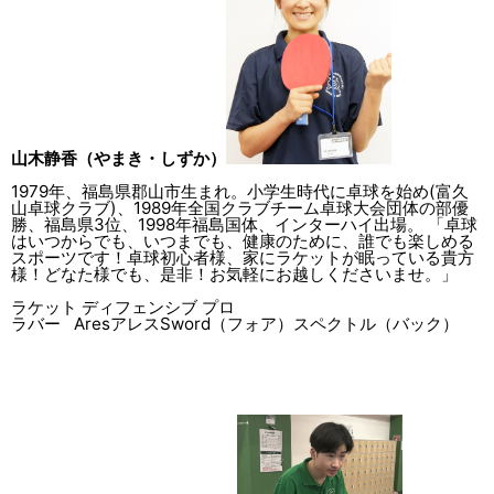
山木静香（やまき・しずか）
1979年、福島県郡山市生まれ。小学生時代に卓球を始め(富久
山卓球クラブ)、1989年全国クラブチーム卓球大会団体の部優
勝、福島県3位、1998年福島国体、インターハイ出場。 「卓球
はいつからでも、いつまでも、健康のために、誰でも楽しめる
スポーツです！卓球初心者様、家にラケットが眠っている貴方
様！どなた様でも、是非！お気軽にお越しくださいませ。」
ラケット ディフェンシブ プロ
ラバー AresアレスSword（フォア）スペクトル（バック）