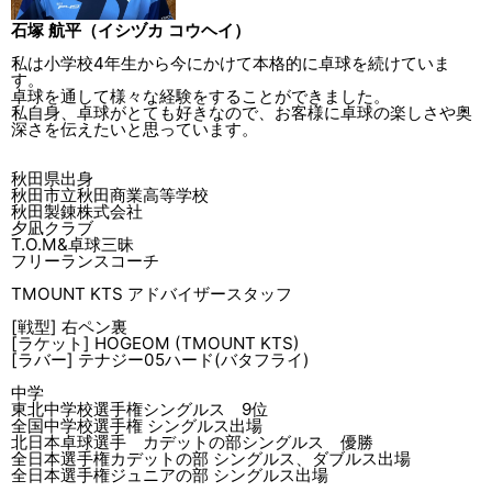
石塚 航平（イシヅカ コウヘイ）
私は小学校4年生から今にかけて本格的に卓球を続けていま
す。
卓球を通して様々な経験をすることができました。
私自身、卓球がとても好きなので、お客様に卓球の楽しさや奥
深さを伝えたいと思っています。
秋田県出身
秋田市立秋田商業高等学校
秋田製錬株式会社
夕凪クラブ
T.O.M&卓球三昧
フリーランスコーチ
TMOUNT KTS アドバイザースタッフ
[戦型] 右ペン裏
[ラケット] HOGEOM (TMOUNT KTS)
[ラバー] テナジー05ハード(バタフライ)
中学
東北中学校選手権シングルス 9位
全国中学校選手権 シングルス出場
北日本卓球選手 カデットの部シングルス 優勝
全日本選手権カデットの部 シングルス、ダブルス出場
全日本選手権ジュニアの部 シングルス出場